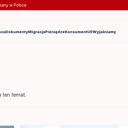
miany w Polsce
aca
Dokumenty
Migracja
Pieniądze
Konsument
UE
Wyjaśniamy
 ten temat.