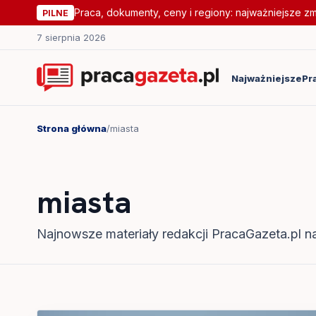
Praca, dokumenty, ceny i regiony: najważniejsze z
PILNE
7 sierpnia 2026
Najważniejsze
Pr
Strona główna
/
miasta
miasta
Najnowsze materiały redakcji PracaGazeta.pl na