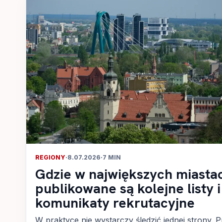
REGIONY
·
8.07.2026
·
7 MIN
Gdzie w największych miasta
publikowane są kolejne listy i
komunikaty rekrutacyjne
W praktyce nie wystarczy śledzić jednej strony. P