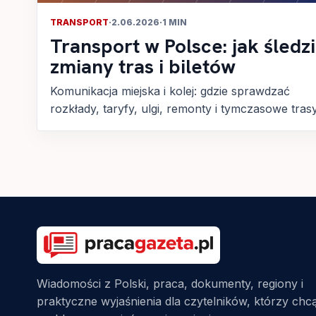
TRANSPORT
·
2.06.2026
·
1 MIN
Transport w Polsce: jak śledz
zmiany tras i biletów
Komunikacja miejska i kolej: gdzie sprawdzać
rozkłady, taryfy, ulgi, remonty i tymczasowe trasy
Wiadomości z Polski, praca, dokumenty, regiony i
praktyczne wyjaśnienia dla czytelników, którzy chc