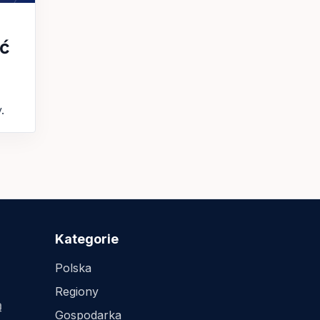
ić
.
Kategorie
Polska
Regiony
ą
Gospodarka