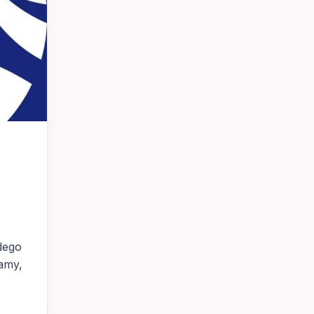
dego
iamy,