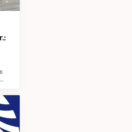
.:
26
..