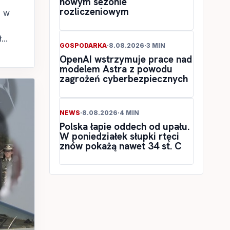
nowym sezonie
rozliczeniowym
, w
..
GOSPODARKA
·
8.08.2026
·
3 MIN
OpenAI wstrzymuje prace nad
modelem Astra z powodu
zagrożeń cyberbezpiecznych
NEWS
·
8.08.2026
·
4 MIN
Polska łapie oddech od upału.
W poniedziałek słupki rtęci
znów pokażą nawet 34 st. C