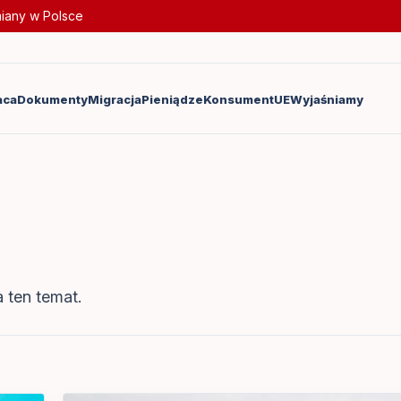
miany w Polsce
aca
Dokumenty
Migracja
Pieniądze
Konsument
UE
Wyjaśniamy
 ten temat.