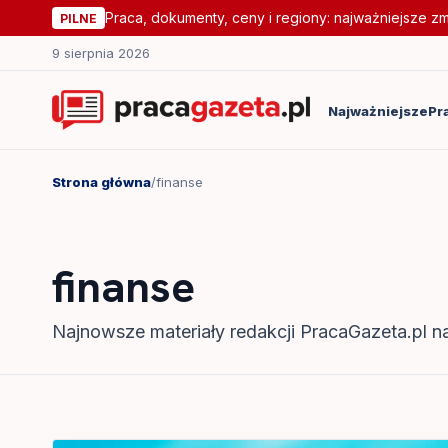
Praca, dokumenty, ceny i regiony: najważniejsze z
PILNE
9 sierpnia 2026
Najważniejsze
Pr
Strona główna
/
finanse
finanse
Najnowsze materiały redakcji PracaGazeta.pl na