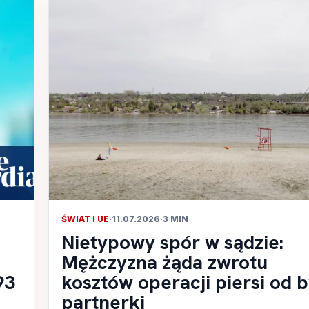
ŚWIAT I UE
·
11.07.2026
·
3 MIN
Nietypowy spór w sądzie:
Mężczyzna żąda zwrotu
93
kosztów operacji piersi od b
partnerki