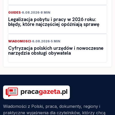
GUIDES
·
6.08.2026
·
8 MIN
Legalizacja pobytu i pracy w 2026 roku:
błędy, które najczęściej opóźniają sprawę
WIADOMOSCI
·
6.08.2026
·
5 MIN
Cyfryzacja polskich urzędów i nowoczesne
narzędzia obsługi obywatela
Wiadomości z Polski, praca, dokumenty, regiony i
praktyczne wyjaśnienia dla czytelników, którzy chcą