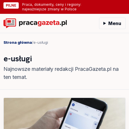
Praca, dokumenty, ceny i regiony:
PILNE
najważniejsze zmiany w Polsce
Menu
Strona główna
/
e-usługi
e-usługi
Najnowsze materiały redakcji PracaGazeta.pl na
ten temat.