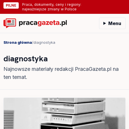
Praca, dokumenty, ceny i regiony:
PILNE
najważniejsze zmiany w Polsce
Menu
Strona główna
/
diagnostyka
diagnostyka
Najnowsze materiały redakcji PracaGazeta.pl na
ten temat.