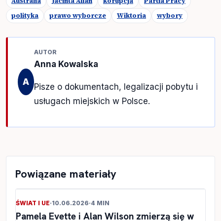
Australia
Jacinta Allan
korupcja
Partia Pracy
polityka
prawo wyborcze
Wiktoria
wybory
AUTOR
Anna Kowalska
A
Pisze o dokumentach, legalizacji pobytu i
usługach miejskich w Polsce.
Powiązane materiały
ŚWIAT I UE
·
10.06.2026
·
4 MIN
Pamela Evette i Alan Wilson zmierzą się w