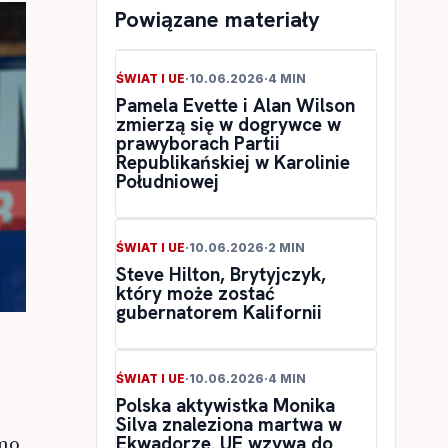
Powiązane materiały
ŚWIAT I UE
·
10.06.2026
·
4 MIN
Pamela Evette i Alan Wilson
zmierzą się w dogrywce w
prawyborach Partii
Republikańskiej w Karolinie
Południowej
ŚWIAT I UE
·
10.06.2026
·
2 MIN
Steve Hilton, Brytyjczyk,
który może zostać
gubernatorem Kalifornii
ŚWIAT I UE
·
10.06.2026
·
4 MIN
Polska aktywistka Monika
Silva znaleziona martwa w
imo
Ekwadorze. UE wzywa do