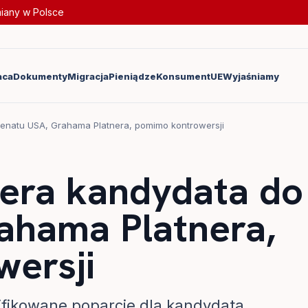
miany w Polsce
aca
Dokumenty
Migracja
Pieniądze
Konsument
UE
Wyjaśniamy
enatu USA, Grahama Platnera, pomimo kontrowersji
era kandydata do
ahama Platnera,
ersji
fikowane poparcie dla kandydata