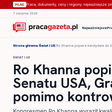
Praca, dokumenty, ceny i regiony: najważniejsze z
PILNE
7 sierpnia 2026
Najważniejsze
Pr
Strona główna
/
Świat i UE
/
Ro Khanna popiera kandydata do S
ŚWIAT I UE
Ro Khanna popi
Senatu USA, Gr
pomimo kontrow
Kongresmen Ro Khanna wyraził kwali