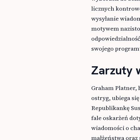
licznych kontrowe
wysyłanie wiadom
motywem nazistow
odpowiedzialność 
swojego programu
Zarzuty 
Graham Platner, 
ostryg, ubiega si
Republikankę Susa
fale oskarżeń do
wiadomości o cha
małżeństwa oraz 