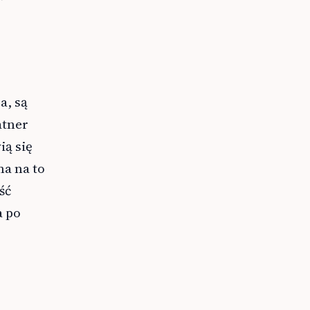
a, są
atner
ią się
a na to
ść
a po