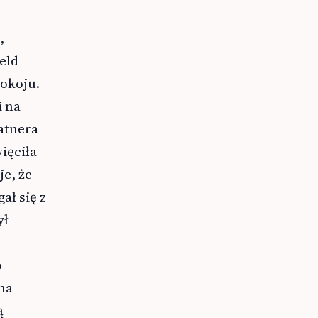
,
ield
pokoju.
i na
atnera
ięciła
e, że
ał się z
ył
o
na
ą