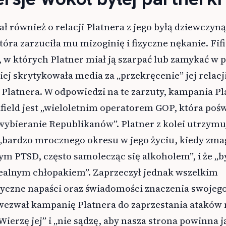
również o relacji Platnera z jego byłą dziewczyną
tóra zarzuciła mu mizoginię i fizyczne nękanie. Fif
, w których Platner miał ją szarpać lub zamykać w 
iej skrytykowała media za „przekręcenie” jej relacj
Platnera. W odpowiedzi na te zarzuty, kampania Pl
ifield jest „wieloletnim operatorem GOP, która pośw
wybieranie Republikanów”. Platner z kolei utrzymuj
 „bardzo mrocznego okresu w jego życiu, kiedy zmag
m PTSD, często samolecząc się alkoholem”, i że „b
idealnym chłopakiem”. Zaprzeczył jednak wszelkim
zyczne napaści oraz świadomości znaczenia swojeg
wezwał kampanię Platnera do zaprzestania ataków 
Wierzę jej” i „nie sądzę, aby nasza strona powinna j