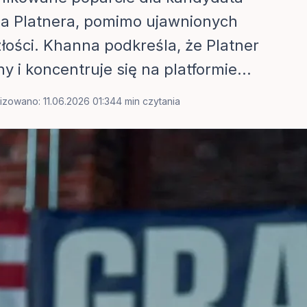
 Platnera, pomimo ujawnionych
łości. Khanna podkreśla, że Platner
 i koncentruje się na platformie...
izowano: 11.06.2026 01:34
4 min czytania