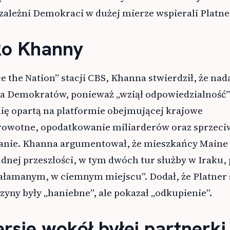
zależni Demokraci w dużej mierze wspierali Platne
Ro Khanny
 the Nation” stacji CBS, Khanna stwierdził, że nad
a Demokratów, ponieważ „wziął odpowiedzialność”
ę opartą na platformie obejmującej krajowe
rowotne, opodatkowanie miliarderów oraz sprzeci
anie. Khanna argumentował, że mieszkańcy Maine 
dnej przeszłości, w tym dwóch tur służby w Iraku,
załamanym, w ciemnym miejscu”. Dodał, że Platner
czyny były „haniebne”, ale pokazał „odkupienie”.
rsje wokół byłej partnerki