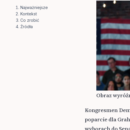
Najważniejsze
Kontekst
Co zrobić
Źródła
Obraz wyróżn
Kongresmen Demo
poparcie dla Gra
wyborach do Sena