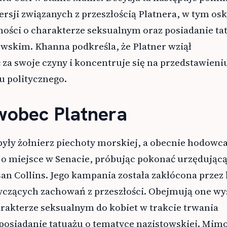
rsji związanych z przeszłością Platnera, w tym os
ości o charakterze seksualnym oraz posiadanie ta
skim. Khanna podkreśla, że Platner wziął
za swoje czyny i koncentruje się na przedstawieni
 politycznego.
wobec Platnera
były żołnierz piechoty morskiej, a obecnie hodowc
ę o miejsce w Senacie, próbując pokonać urzędując
n Collins. Jego kampania została zakłócona przez 
tyczących zachowań z przeszłości. Obejmują one wy
rakterze seksualnym do kobiet w trakcie trwania
posiadanie tatuażu o tematyce nazistowskiej. Mimo