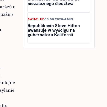
niezależnego śledztwa
karżeń o
tuażu z
ŚWIAT I UE
·
10.06.2026
·
4 MIN
Republikanin Steve Hilton
u
awansuje w wyścigu na
gubernatora Kalifornii
a
ą
kolejne
syłanie
 to,