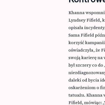
Khanna wspomniał 
Lyndsey Fifield, k
opisała incydenty
Sama Fifield późn
korzyść kampanii 
oświadczyła, że F
swoją karierę na 
był szczery co do
niezdiagnozowany
daleki od bycia 
oskarżeniom o fi
tatuażu. Khanna 
Fifield, mówiąc: „