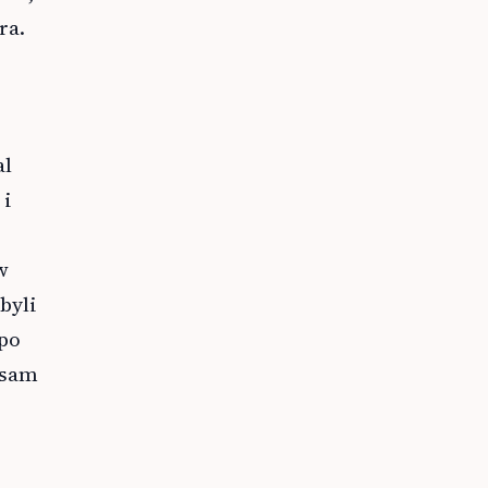
ra.
al
 i
w
byli
 po
 sam