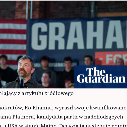
iający z artykułu źródłowego
kratów, Ro Khanna, wyraził swoje kwalifikowane
hama Platnera, kandydata partii w nadchodzących
tu USA w stanie Maine. Decyzja ta następuje pom