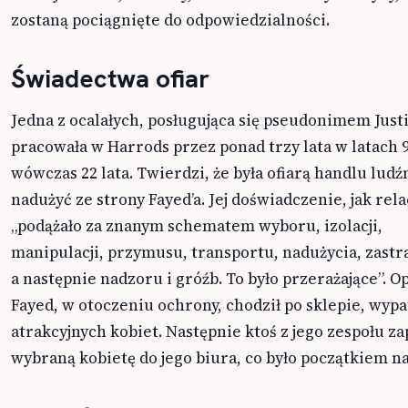
zostaną pociągnięte do odpowiedzialności.
Świadectwa ofiar
Jedna z ocalałych, posługująca się pseudonimem Just
pracowała w Harrods przez ponad trzy lata w latach 9
wówczas 22 lata. Twierdzi, że była ofiarą handlu ludź
nadużyć ze strony Fayed’a. Jej doświadczenie, jak rela
„podążało za znanym schematem wyboru, izolacji,
manipulacji, przymusu, transportu, nadużycia, zastr
a następnie nadzoru i gróźb. To było przerażające”. Opi
Fayed, w otoczeniu ochrony, chodził po sklepie, wypa
atrakcyjnych kobiet. Następnie ktoś z jego zespołu za
wybraną kobietę do jego biura, co było początkiem n