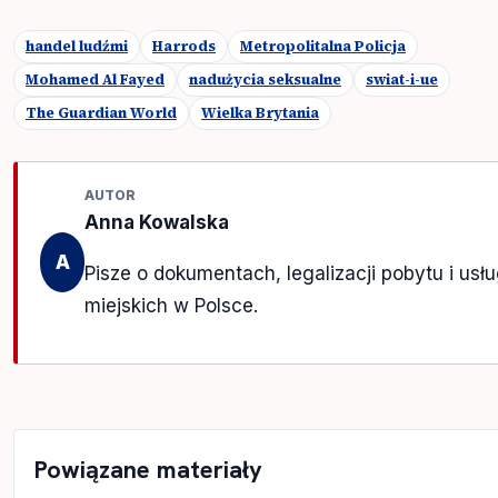
handel ludźmi
Harrods
Metropolitalna Policja
Mohamed Al Fayed
nadużycia seksualne
swiat-i-ue
The Guardian World
Wielka Brytania
AUTOR
Anna Kowalska
A
Pisze o dokumentach, legalizacji pobytu i usł
miejskich w Polsce.
Powiązane materiały