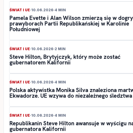
ŚWIAT I UE
·
10.06.2026
·
4 MIN
Pamela Evette i Alan Wilson zmierzą się w dogr
prawyborach Partii Republikańskiej w Karolinie
Południowej
ŚWIAT I UE
·
10.06.2026
·
2 MIN
Steve Hilton, Brytyjczyk, który może zostać
gubernatorem Kalifornii
ŚWIAT I UE
·
10.06.2026
·
4 MIN
Polska aktywistka Monika Silva znaleziona mart
Ekwadorze. UE wzywa do niezależnego śledztwa
ŚWIAT I UE
·
10.06.2026
·
4 MIN
Republikanin Steve Hilton awansuje w wyścigu n
gubernatora Kalifornii