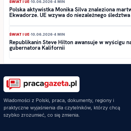
ŚWIAT I UE
·
10.06.2026
·
4 MIN
Polska aktywistka Monika Silva znaleziona mart
Ekwadorze. UE wzywa do niezależnego śledztwa
ŚWIAT I UE
·
10.06.2026
·
4 MIN
Republikanin Steve Hilton awansuje w wyścigu n
gubernatora Kalifornii
Wiadomości z Polski, praca, dokumenty, regiony i
praktyczne wyjaśnienia dla czytelników, którzy chcą
szybko zrozumieć, co się zmienia.