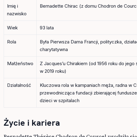
Imię i
Bernadette Chirac (z domu Chodron de Courc
nazwisko
Wiek
93 lata
Rola
Była Pierwsza Dama Francji, polityczka, dział
charytatywna
Małżeństwo
Z Jacques’u Chirakiem (od 1956 roku do jego 
w 2019 roku)
Działalność
Kluczowa rola w kampaniach męża, radna w C
przewodnicząca fundacji zbierającej fundusze
dzieci w szpitalach
Życie i kariera
Bernadette Thérèse Chodron de Courcel urodziła si