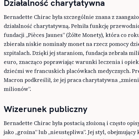
Działalność charytatywna
Bernadette Chirac była szczególnie znana z zaangaż
działalność charytatywną. Pełniła funkcję przewodni
fundacji „Pièces Jaunes” (Żółte Monety), która co rok
zbierała niskie nominały monet na rzecz pomocy dz
szpitalach. Dzięki jej staraniom, fundacja zebrała mil
euro, znacząco poprawiając warunki leczenia i opiek
dziećmi we francuskich placówkach medycznych. Pr
Macron podkreślił, że jej praca charytatywna „zmieni
milionów”.
Wizerunek publiczny
Bernadette Chirac była postacią złożoną i często opi
jako „groźna” lub „nieustępliwa”. Jej styl, obejmujący