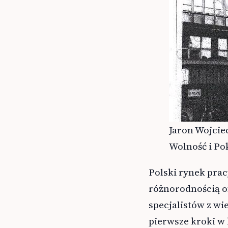
Jaron Wojcie
Wolność i Po
Polski rynek pra
różnorodnością of
specjalistów z wi
pierwsze kroki w 