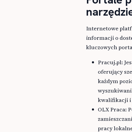
narzędzi
Internetowe plat
informacji o dost
kluczowych porta
Pracuj.pl: Je
oferujący sze
każdym pozi
wyszukiwania
kwalifikacji i
OLX Praca: P
zamieszczania
pracy lokaln