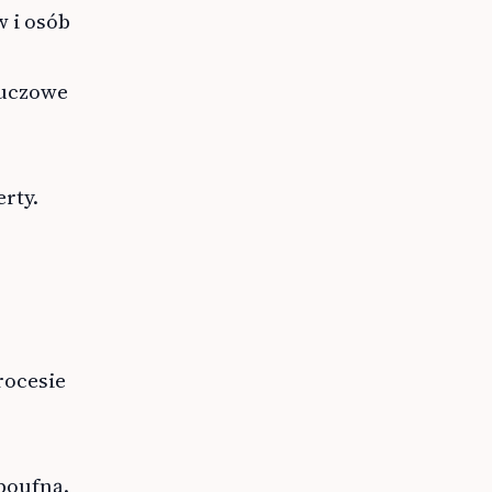
w i osób
luczowe
erty.
rocesie
poufną.