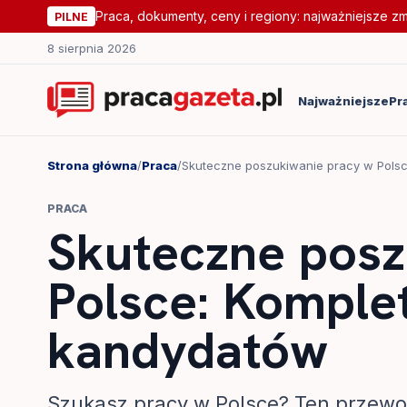
Praca, dokumenty, ceny i regiony: najważniejsze z
PILNE
8 sierpnia 2026
Najważniejsze
Pr
Strona główna
/
Praca
/
Skuteczne poszukiwanie pracy w Polsc
PRACA
Skuteczne posz
Polsce: Komple
kandydatów
Szukasz pracy w Polsce? Ten przew