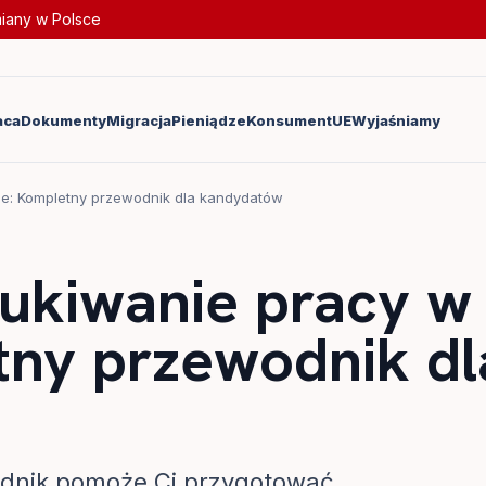
miany w Polsce
aca
Dokumenty
Migracja
Pieniądze
Konsument
UE
Wyjaśniamy
e: Kompletny przewodnik dla kandydatów
ukiwanie pracy w
tny przewodnik dl
odnik pomoże Ci przygotować