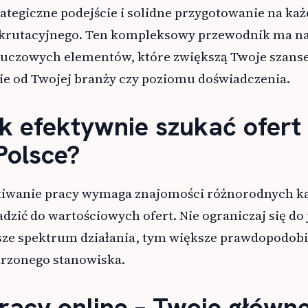
rategiczne podejście i solidne przygotowanie na ka
ekrutacyjnego. Ten kompleksowy przewodnik ma na
luczowych elementów, które zwiększą Twoje szans
ie od Twojej branży czy poziomu doświadczenia.
ak efektywnie szukać ofert
Polsce?
kiwanie pracy wymaga znajomości różnorodnych k
zić do wartościowych ofert. Nie ograniczaj się do 
sze spektrum działania, tym większe prawdopodob
rzonego stanowiska.
pracy online – Twoje główn