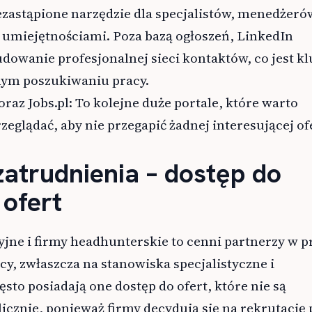
ezastąpione narzędzie dla specjalistów, menedżeró
 umiejętnościami. Poza bazą ogłoszeń, LinkedIn
dowanie profesjonalnej sieci kontaktów, co jest k
ym poszukiwaniu pracy.
oraz Jobs.pl: To kolejne duże portale, które warto
zeglądać, aby nie przegapić żadnej interesującej of
zatrudnienia – dostęp do
 ofert
jne i firmy headhunterskie to cenni partnerzy w p
y, zwłaszcza na stanowiska specjalistyczne i
sto posiadają one dostęp do ofert, które nie są
cznie, ponieważ firmy decydują się na rekrutację 