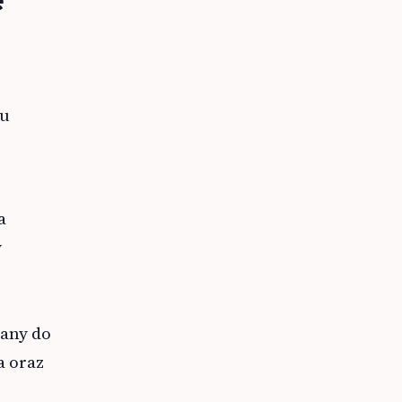
ku
a
y
wany do
a oraz