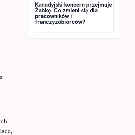
Kanadyjski koncern przejmuje
Żabkę. Co zmieni się dla
pracowników i
franczyzobiorców?
a
ych
lsce,