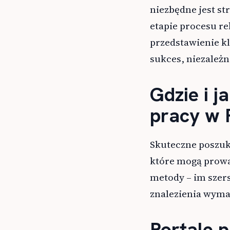
niezbędne jest st
etapie procesu r
przedstawienie k
sukces, niezależn
Gdzie i j
pracy w 
Skuteczne poszu
które mogą prowad
metody – im szer
znalezienia wyma
Portale 