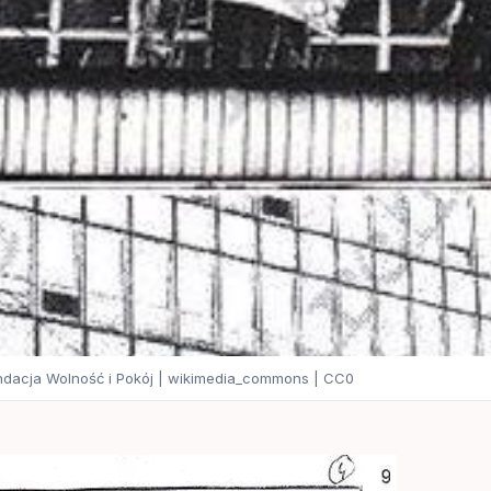
undacja Wolność i Pokój | wikimedia_commons | CC0