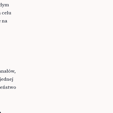
żdym
 celu
e na
anałów,
jednej
ieństwo
e