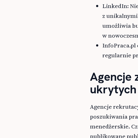
LinkedIn: Ni
z unikalnymi
umożliwia bu
w nowoczesn
InfoPraca.pl 
regularnie pr
Agencje 
ukrytych
Agencje rekrutacy
poszukiwania prac
menedżerskie. Czę
publikowane publi