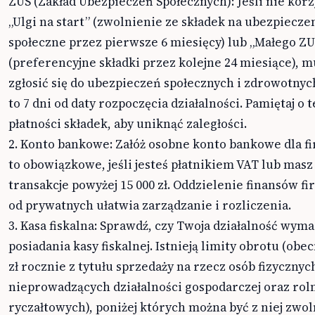
ZUS (Zakład Ubezpieczeń Społecznych): Jeśli nie korz
„Ulgi na start” (zwolnienie ze składek na ubezpiecze
społeczne przez pierwsze 6 miesięcy) lub „Małego ZU
(preferencyjne składki przez kolejne 24 miesiące), m
zgłosić się do ubezpieczeń społecznych i zdrowotnyc
to 7 dni od daty rozpoczęcia działalności. Pamiętaj o
płatności składek, aby uniknąć zaległości.
2. Konto bankowe: Załóż osobne konto bankowe dla fir
to obowiązkowe, jeśli jesteś płatnikiem VAT lub masz
transakcje powyżej 15 000 zł. Oddzielenie finansów 
od prywatnych ułatwia zarządzanie i rozliczenia.
3. Kasa fiskalna: Sprawdź, czy Twoja działalność wym
posiadania kasy fiskalnej. Istnieją limity obrotu (obec
zł rocznie z tytułu sprzedaży na rzecz osób fizycznyc
nieprowadzących działalności gospodarczej oraz ro
ryczałtowych), poniżej których można być z niej zwo