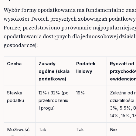
Wybór formy opodatkowania ma fundamentalne znac
wysokości Twoich przyszłych zobowiązań podatkowy
Poniżej przedstawiono porównanie najpopularniejsz
opodatkowania dostępnych dla jednoosobowej działal
gospodarczej:
Cecha
Zasady
Podatek
Ryczałt od
ogólne (skala
liniowy
przychod
podatkowa)
ewidencjo
Stawka
12% i 32% (po
19%
Zależna od 
podatku
przekroczeniu
działalności
I progu)
3%, 5.5%, 8
14%, 15%, 1
Możliwość
Tak
Tak
Nie