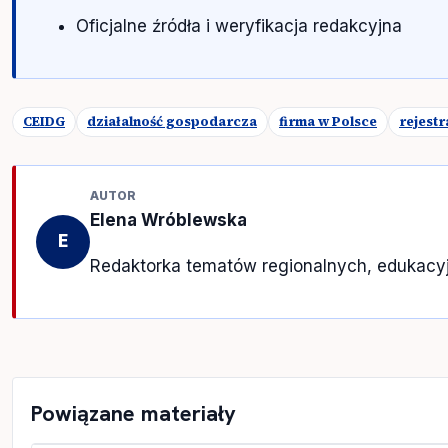
Oficjalne źródła i weryfikacja redakcyjna
CEIDG
działalność gospodarcza
firma w Polsce
rejestr
AUTOR
Elena Wróblewska
E
Redaktorka tematów regionalnych, edukacyj
Powiązane materiały