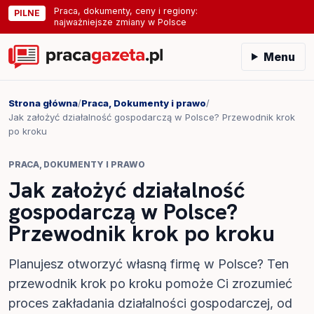
Praca, dokumenty, ceny i regiony:
PILNE
najważniejsze zmiany w Polsce
Menu
Strona główna
/
Praca, Dokumenty i prawo
/
Jak założyć działalność gospodarczą w Polsce? Przewodnik krok
po kroku
PRACA, DOKUMENTY I PRAWO
Jak założyć działalność
gospodarczą w Polsce?
Przewodnik krok po kroku
Planujesz otworzyć własną firmę w Polsce? Ten
przewodnik krok po kroku pomoże Ci zrozumieć
proces zakładania działalności gospodarczej, od