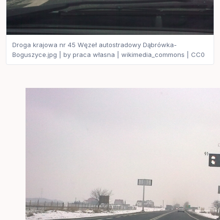
Droga krajowa nr 45 Węzeł autostradowy Dąbrówka-
Boguszyce.jpg | by praca własna | wikimedia_commons | CC0