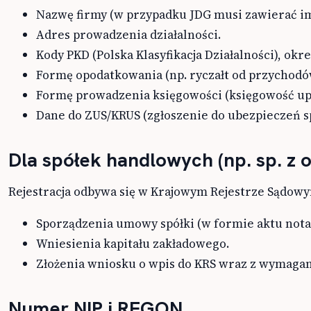
Nazwę firmy (w przypadku JDG musi zawierać imi
Adres prowadzenia działalności.
Kody PKD (Polska Klasyfikacja Działalności), okr
Formę opodatkowania (np. ryczałt od przychodó
Formę prowadzenia księgowości (księgowość upr
Dane do ZUS/KRUS (zgłoszenie do ubezpieczeń s
Dla spółek handlowych (np. sp. z o
Rejestracja odbywa się w Krajowym Rejestrze Sądowym
Sporządzenia umowy spółki (w formie aktu notaria
Wniesienia kapitału zakładowego.
Złożenia wniosku o wpis do KRS wraz z wymagan
Numer NIP i REGON