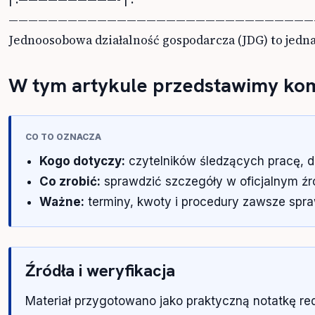
Jednoosobowa działalność gospodarcza (JDG) to jedna
W tym artykule przedstawimy ko
CO TO OZNACZA
Kogo dotyczy:
czytelników śledzących pracę, d
Co zrobić:
sprawdzić szczegóły w oficjalnym źród
Ważne:
terminy, kwoty i procedury zawsze spra
Źródła i weryfikacja
Materiał przygotowano jako praktyczną notatkę r