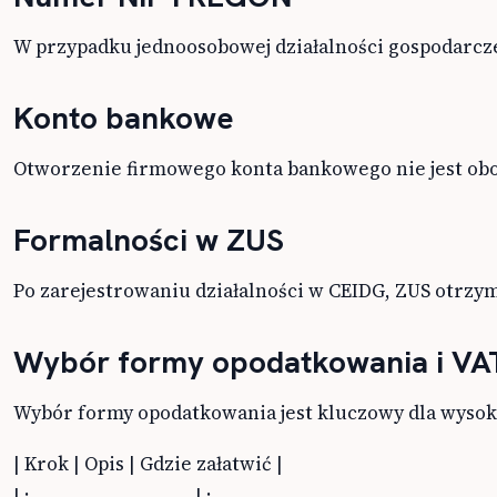
W przypadku jednoosobowej działalności gospodarczej
Konto bankowe
Otworzenie firmowego konta bankowego nie jest obowi
Formalności w ZUS
Po zarejestrowaniu działalności w CEIDG, ZUS otrzym
Wybór formy opodatkowania i VA
Wybór formy opodatkowania jest kluczowy dla wysoko
| Krok | Opis | Gdzie załatwić |
| :——————————- | :——————————————————————————————————————————————————————————————————————————————————————————————————————————————————————————————————————————————————————————————————————————————————————————————————————————————————————————————————————————————————————————————————————————————————————————————————————————————————————————————————————————————————————————————————————————————————————————————————————————————————————————————————————————————————————————————————————————————————————————————————————————————————————————————————————————————————————————————————————————————————————————————————————————————————————————————————————————————————————————————————————————————————————————————————————————————————————————————————————————————————————————————————————————————————————————————————————————————————————————————————————————————————————————————————————————————————————————————————————————————————————————————————————————————————————————————————————————————————————————————————————————————————————————————————————————————————————————————————————————————————————————————————————————————————————————————————————————————————————————————————————————————————————————————————————————————————————————————————————————————————————————————————————————————————————————————————————————————————————————————————————————————————————————————————————————————————————————————————————————————————————————————————————————————————————————————————————————————————————————————————————————————————————————————————————————————————————————————————————————————————————————————————————————————————————————————————————————————————————————————————————————————————————————————————————————————————————————————————————————————————————————————————————————————————————————————————————————————————————————————————————————————————————————————————————————————————————————————————————————————————————————————————————————————————————————————————————————————————————————————————————————————————————————————————————————————————————————————————————————————————————————————————————————————————————————————————————————————————————————————————————————————————————————————————————————————————————————————————————————————————————————————————————————————————————————————————————————————————————————————————————————————————————————————————————————————————————————————————————————————————————————————————————————————————————————————————————————————————————————————————————————————————————————————————————————————————————————————————————————————————————————————————————————————————————————————————————————————————————————————————————————————————————————————————————————————————————————————————————————————————————————————————————————————————————————————————————————————————————————————————————————————————————————————————————————————————————————————————————————————————————————————————————————————————————————————————————————————————————————————————————————————————————————————————————————————————————————————————————————————————————————————————————————————————————————————————————————————————————————————————————————————————————————————————————————————————————————————————————————————————————————————————————————————————————————————————————————————————————————————————————————————————————————————————————————————————————————————————————————————————————————————————————————————————————————————————————————————————————————————————————————————————————————————————————————————————————————————————————————————————————————————————————————————————————————————————————————————————————————————————————————————————————————————————————————————————————————————————————————————————————————————————————————————————————————————————————————————————————————————————————————————————————————————————————————————————————————————————————————————————————————————————————————————————————————————————————————————————————————————————————————————————————————————————————————————————————————————————————————————————————————————————————————————————————————————————————————————————————————————————————————————————————————————————————————————————————————————————————————————————————————————————————————————————————————————————————————————————————————————————————————————————————————————————————————————————————————————————————————————————————————————————————————————————————————————————————————————————————————————————————————————————————————————————————————————————————————————————————————————————————————————————————————————————————————————————————————————————————————————————————————————————————————————————————————————————————————————————————————————————————————————————————————————————————————————————————————————————————————————————————————————————————————————————————————————————————————————————————————————————————————————————————————————————————————————————————————————————————————————————————————————————————————————————————————————————————————————————————————————————————————————————————————————————————————————————————————————————————————————————————————————————————————————————————————————————————————————————————————————————————————————————————————————————————————————————————————————————————————————————————————————————————————————————————————————————————————————————————————————————————————————————————————————————————————————————————————————————————————————————————————————————————————————————————————————————————————————————————————————————————————————————————————————————————————————————————————————————————————————————————————————————————————————————————————————————————————————————————————————————————————————————————————————————————————————————————————————————————————————————————————————————————————————————————————————————————————————————————————————————————————————————————————————————————————————————————————————————————————————————————————————————————————————————————————————————————————————————————————————————————————————————————————————————————————————————————————————————————————————————————————————————————————————————————————————————————————————————————————————————————————————————————————————————————————————————————————————————————————————————————————————————————————————————————————————————————————————————————————————————————————————————————————————————————————————————————————————————————————————————————————————————————————————————————————————————————————————————————————————————————————————————————————————————————————————————————————————————————————————————————————————————————————————————————————————————————————————————————————————————————————————————————————————————————————————————————————————————————————————————————————————————————————————————————————————————————————————————————————————————————————————————————————————————————————————————————————————————————————————————————————————————————————————————————————————————————————————————————————————————————————————————————————————————————————————————————————————————————————————————————————————————————————————————————————————————————————————————————————————————————————————————————————————————————————————————————————————————————————————————————————————————————————————————————————————————————————————————————————————————————————————————————————————————————————————————————————————————————————————————————————————————————————————————————————————————————————————————————————————————————————————————————————————————————————————————————————————————————————————————————————————————————————————————————————————————————————————————————————————————————————————————————————————————————————————————————————————————————————————————————————————————————————————————————————————————————————————————————————————————————————————————————————————————————————————————————————————————————————————————————————————————————————————————————————————————————————————————————————————————————————————————————————————————————————————————————————————————————————————————————————————————————————————————————————————————————————————————————————————————————————————————————————————————————————————————————————————————————————————————————————————————————————————————————————————————————————————————————————————————————————————————————————————————————————————————————————————————————————————————————————————————————————————————————————————————————————————————————————————————————————————————————————————————————————————————————————————————————————————————————————————————————————————————————————————————————————————————————————————————————————————————————————————————————————————————————————————————————————————————————————————————————————————————————————————————————————————————————————————————————————————————————————————————————————————————————————————————————————————————————————————————————————————————————————————————————————————————————————————————————————————————————————————————————————————————————————————————————————————————————————————————————————————————————————————————————————————————————————————————————————————————————————————————————————————————————————————————————————————————————————————————————————————————————————————————————————————————————————————————————————————————————————————————————————————————————————————————————————————————————————————————————————————————————————————————————————————————————————————————————————————————————————————————————————————————————————————————————————————————————————————————————————————————————————————————————————————————————————————————————————————————————————————————————————————————————————————————————————————————————————————————————————————————————————————————————————————————————————————————————————————————————————————————————————————————————————————————————————————————————————————————————————————————————————————————————————————————————————————————————————————————————————————————————————————————————————————————————————————————————————————————————————————————————————————————————————————————————————————————————————————————————————————————————————————————————————————————————————————————————————————————————————————————————————————————————————————