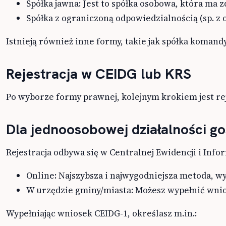
Spółka jawna: Jest to spółka osobowa, która ma 
Spółka z ograniczoną odpowiedzialnością (sp. z
Istnieją również inne formy, takie jak spółka koman
Rejestracja w CEIDG lub KRS
Po wyborze formy prawnej, kolejnym krokiem jest rej
Dla jednoosobowej działalności go
Rejestracja odbywa się w Centralnej Ewidencji i Info
Online: Najszybsza i najwygodniejsza metoda, w
W urzędzie gminy/miasta: Możesz wypełnić wnio
Wypełniając wniosek CEIDG-1, określasz m.in.: