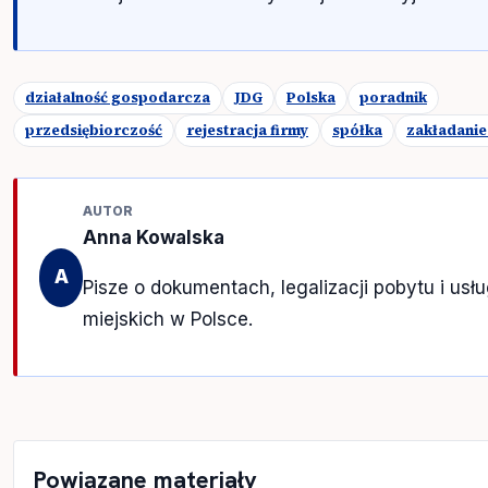
działalność gospodarcza
JDG
Polska
poradnik
przedsiębiorczość
rejestracja firmy
spółka
zakładanie
AUTOR
Anna Kowalska
A
Pisze o dokumentach, legalizacji pobytu i usł
miejskich w Polsce.
Powiązane materiały