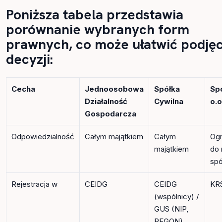
Poniższa tabela przedstawia
porównanie wybranych form
prawnych, co może ułatwić podjęc
decyzji:
Cecha
Jednoosobowa
Spółka
Sp
Działalność
Cywilna
o.o
Gospodarcza
Odpowiedzialność
Całym majątkiem
Całym
Ogr
majątkiem
do 
spó
Rejestracja w
CEIDG
CEIDG
KR
(wspólnicy) /
GUS (NIP,
REGON)