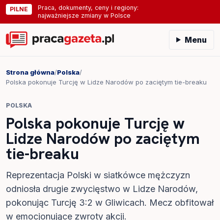
Praca, dokumenty, ceny i regiony:
PILNE
najważniejsze zmiany w Polsce
Menu
Strona główna
/
Polska
/
Polska pokonuje Turcję w Lidze Narodów po zaciętym tie-breaku
POLSKA
Polska pokonuje Turcję w
Lidze Narodów po zaciętym
tie-breaku
Reprezentacja Polski w siatkówce mężczyzn
odniosła drugie zwycięstwo w Lidze Narodów,
pokonując Turcję 3:2 w Gliwicach. Mecz obfitował
w emocjonujące zwroty akcji.