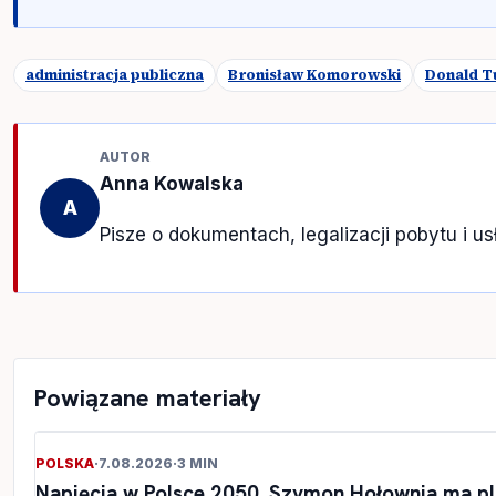
administracja publiczna
Bronisław Komorowski
Donald T
AUTOR
Anna Kowalska
A
Pisze o dokumentach, legalizacji pobytu i u
Powiązane materiały
POLSKA
·
7.08.2026
·
3 MIN
Napięcia w Polsce 2050. Szymon Hołownia ma pl