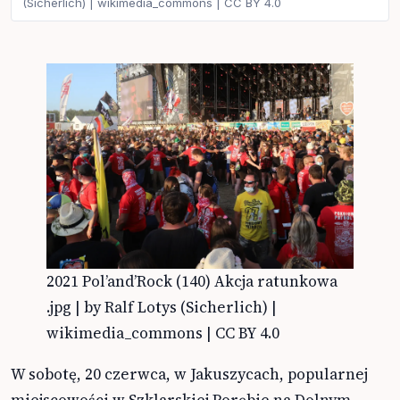
(Sicherlich) | wikimedia_commons | CC BY 4.0
2021 Pol’and’Rock (140) Akcja ratunkowa
.jpg | by Ralf Lotys (Sicherlich) |
wikimedia_commons | CC BY 4.0
W sobotę, 20 czerwca, w Jakuszycach, popularnej
miejscowości w Szklarskiej Porębie na Dolnym