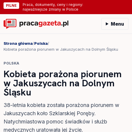
Praca, dokumenty, ceny i regiony:
PILNE
najważniejsze zmiany w Polsce
Menu
Strona główna
/
Polska
/
Kobieta porażona piorunem w Jakuszycach na Dolnym Śląsku
POLSKA
Kobieta porażona piorunem
w Jakuszycach na Dolnym
Śląsku
38-letnia kobieta została porażona piorunem w
Jakuszycach koło Szklarskiej Poręby.
Natychmiastowa pomoc świadków i służb
medycznych uratowała jej życie.