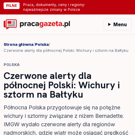
Praca, dokumenty, ceny i regiony:
PILNE
najważniejsze zmiany w Polsce
Menu
Strona główna
/
Polska
/
Czerwone alerty dla północnej Polski: Wichury i sztorm na Bałtyku
POLSKA
Czerwone alerty dla
północnej Polski: Wichury i
sztorm na Bałtyku
Północna Polska przygotowuje się na potężne
wichury i sztormy związane z niżem Bernadette.
IMGW wydało czerwone alerty dla regionów
nadmorskich, gdzie wiatr może osiągać prędkość