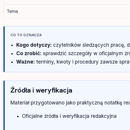
Tema
CO TO OZNACZA
Kogo dotyczy:
czytelników śledzących pracę, d
Co zrobić:
sprawdzić szczegóły w oficjalnym źród
Ważne:
terminy, kwoty i procedury zawsze spra
Źródła i weryfikacja
Materiał przygotowano jako praktyczną notatkę r
Oficjalne źródła i weryfikacja redakcyjna