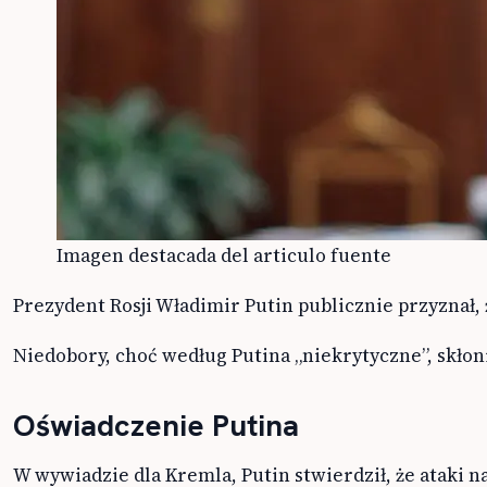
Imagen destacada del articulo fuente
Prezydent Rosji Władimir Putin publicznie przyznał,
Niedobory, choć według Putina „niekrytyczne”, skłon
Oświadczenie Putina
W wywiadzie dla Kremla, Putin stwierdził, że ataki n