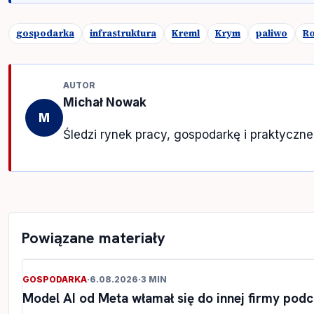
gospodarka
infrastruktura
Kreml
Krym
paliwo
Ro
AUTOR
Michał Nowak
M
Śledzi rynek pracy, gospodarkę i praktyczn
Powiązane materiały
GOSPODARKA
·
6.08.2026
·
3 MIN
Model AI od Meta włamał się do innej firmy pod