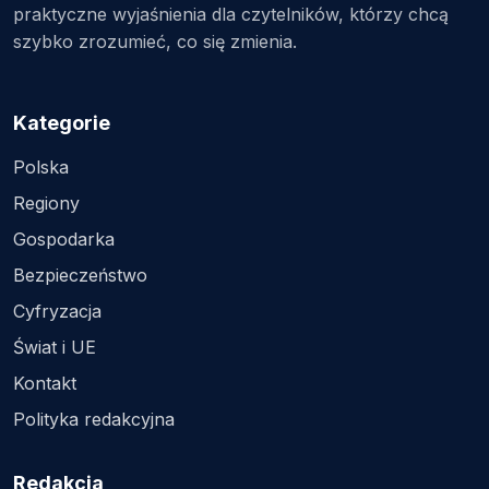
praktyczne wyjaśnienia dla czytelników, którzy chcą
szybko zrozumieć, co się zmienia.
Kategorie
Polska
Regiony
Gospodarka
Bezpieczeństwo
Cyfryzacja
Świat i UE
Kontakt
Polityka redakcyjna
Redakcja