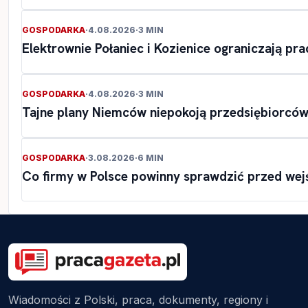
GOSPODARKA
·
4.08.2026
·
3 MIN
Elektrownie Połaniec i Kozienice ograniczają pr
GOSPODARKA
·
4.08.2026
·
3 MIN
Tajne plany Niemców niepokoją przedsiębiorców.
GOSPODARKA
·
3.08.2026
·
6 MIN
Co firmy w Polsce powinny sprawdzić przed we
Wiadomości z Polski, praca, dokumenty, regiony i