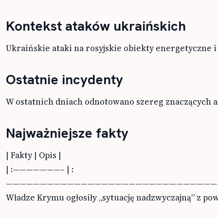
Kontekst ataków ukraińskich
Ukraińskie ataki na rosyjskie obiekty energetyczne i
Ostatnie incydenty
W ostatnich dniach odnotowano szereg znaczących ata
Najważniejsze fakty
| Fakty | Opis |
| :———————– | :—————————————————————————————————————————————————————————————————————————————————————————————————————————————————————————————————————————————————————————————————————————————————————————————————————————————————————————————————————————————————————————————————————————————————————————————————————————————————————————————————————————————————————————————————————————————————————————————————————————————————————————————————————————————————————————————————————————————————————————————————————————————————————————————————————————————————————————————————————————————————————————————————————————————————————————————————————————————————————————————————————————————————————————————————————————————————————————————————————————————————————————————————————————————————————————————————————————————————————————————————————————————————————————————————————————————————————————————————————————————————————————————————————————————————————————————————————————————————————————————————————————————————————————————————————————————————————————————————————————————————————————————————————————————————————————————————————————————————————————————————————————————————————————————————————————————————————————————————————————————————————————————————————————————————————————————————————————————————————————————————————————————————————————————————————————————————————————————————————————————————————————————————————————————————————————————————————————————————————————————————————————————————————————————————————————————————————————————————————————————————————————————————————————————————————————————————————————————————————————————————————————————————————————————————————————————————————————————————————————————————————————————————————————————————————————————————————————————————————————————————————————————————————————————————————————————————————————————————————————————————————————————————————————————————————————————————————————————————————————————————————————————————————————————————————————————————————————————————————————————————————————————————————————————————————————————————————————————————————————————————————————————————————————————————————————————————————————————————————————————————————————————————————————————————————————————————————————————————————————————————————————————————————————————————————————————————————————————————————————————————————————————————————————————————————————————————————————————————————————————————————————————————————————————————————————————————————————————————————————————————————————————————————————————————————————————————————————————————————————————————————————————————————————————————————————————————————————————————————————————————————————————————————————————————————————————————————————————————————————————————————————————————————————————————————————————————————————————————————————————————————————————————————————————————————————————————————————————————————————————————————————————————————————————————————————————————————————————————————————————————————————————————————————————————————————————————————————————————————————————————————————————————————————————————————————————————————————————————————————————————————————————————————————————————————————————————————————————————————————————————————————————————————————————————————————————————————————————————————————————————————————————————————————————————————————————————————————————————————————————————————————————————————————————————————————————————————————————————————————————————————————————————————————————————————————————————————————————————————————————————————————————————————————————————————————————————————————————————————————————————————————————————————————————————————————————————————————————————————————————————————————————————————————————————————————————————————————————————————————————————————————————————————————————————————————————————————————————————————————————————————————————————————————————————————————————————————————————————————————————————————————————————————————————————————————————————————————————————————————————————————————————————————————————————————————————————————————————————————————————————————————————————————————————————————————————————————————————————————————————————————————————————————————————————————————————————————————————————————————————————————————————————————————————————————————————————————————————————————————————————————————————————————————————————————————————————————————————————————————————————————————————————————————————————————————————————————————————————————————————————————————————————————————————————————————————————————————————————————————————————————————————————————————————————————————————————————————————————————————————————————————————————————————————————————————————————————————————————————————————————————————————————————————————————————————————————————————————————————————————————————————————————————————————————————————————————————————————————————————————————————————————————————————————————————————————————————————————————————————————————————————————————————————————————————————————————————————————————————————————————————————————————————————————————————————————————————————————————————————————————————————————————————————————————————————————————————————————————————————————————————————————————————————————————————————————————————————————————————————————————————————————————————————————————————————————————————————————————————————————————————————————————————————————————————————————————————————————————————————————————————————————————————————————————————————————————————————————————————————————————————————————————————————————————————————————————————————————————————————————————————————————————————————————————————————————————————————————————————————————————————————————————————————————————————————————————————————————————————————————————————————————————————————————————————————————————————————————————————————————————————————————————————————————————————————————————————————————————————————————————————————————————————————————————————————————————————————————————————————————————————————————————————————————————————————————————————————————————————————————————————————————————————————————————————————————————————————————————————————————————————————————————————————————————————————————————————————————————————————————————————————————————————————————————————————————————————————————————————————————————————————————————————————————————————————————————————————————————————————————————————————————————————————————————————————————————————————————————————————————————————————————————————————————————————————————————————————————————————————————————————————————————————————————————————————————————————————————————————————————————————————————————————————————————————————————————————————————————————————————————————————————————————————————————————————————————————————————————————————————————————————————————————————————————————————————————————————————————————————————————————————————————————————————————————————————————————————————————————————————————————————————————————————————————————————————————————————————————————————————————————————————————————————————————————————————————————————————————————————————————————————————————————————————————————————————————————————————————————————————————————————————————————————————————————————————————————————————————————————————————————————————————————————————————————————————————————————————————————————————————————————————————————————————————————————————————————————————————————————————————————————————————————————————————————————————————————————————————————————————————————————————————————————————————————————————————————————————————————————————————————————————————————————————————————————————————————————————————————————————————————————————————————————————————————————————————————————————————————————————————————————————————————————————————————————————————————————————————————————————————————————————————————————————————————————————————————————————————————————————————————————————————————————————————————————————————————————————————————————————————————————————————————————————————————————————————————————————————————————————————————————————————————————————————————————————————————————————————————————————————————————————————————————————————————————————————————————————————————————————————————————————————————————————————————————————————————————————————————————————————————————————————————————————————————————————————————————————————————————————————————————————————————————————————————————————————————————————————————————————————————————————————————————————————————————————————————————————————————————————————————————————————————————————————————————————————————————————————————————————————————————————————————————————————————————————————————————————————————————————————————————————————————————————————————————————————————————————————————————————————————————————————————————————————————————————————————————————————————————————————————————————————————————————————————————————————————————————————————————————————————————————————————————————————————————————————————————————————————————————————————————————————————————————————————————————————————————————————————————————————————————————————————————————————————————————————————————————————————————————————————————————————————————————————————————————————————————————————————————————————————————————————————————————————————————————————————————————————————————————————————————————————————————————————————————————————————————————————————————————————————————————————————————————————————————————————————————————————————————————————————————————————————————————————————————————————————————————————————————————————————————————————————————————————————————————————————————————————————————————————————————————————————————————————————————————————————————————————————————————————————————————————————————————————————————————————————————————————————————————————————————————————————————————————————————————————————————————————————————————————————————————————————————————————————————————————————————————————