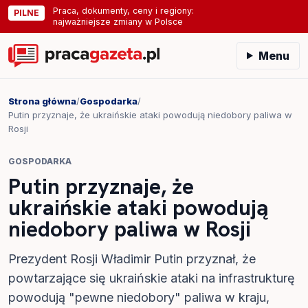
Praca, dokumenty, ceny i regiony:
PILNE
najważniejsze zmiany w Polsce
Menu
Strona główna
/
Gospodarka
/
Putin przyznaje, że ukraińskie ataki powodują niedobory paliwa w
Rosji
GOSPODARKA
Putin przyznaje, że
ukraińskie ataki powodują
niedobory paliwa w Rosji
Prezydent Rosji Władimir Putin przyznał, że
powtarzające się ukraińskie ataki na infrastrukturę
powodują "pewne niedobory" paliwa w kraju,