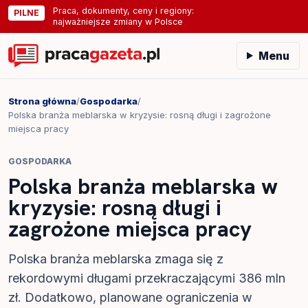
Praca, dokumenty, ceny i regiony:
PILNE
najważniejsze zmiany w Polsce
Menu
Strona główna
/
Gospodarka
/
Polska branża meblarska w kryzysie: rosną długi i zagrożone
miejsca pracy
GOSPODARKA
Polska branża meblarska w
kryzysie: rosną długi i
zagrożone miejsca pracy
Polska branża meblarska zmaga się z
rekordowymi długami przekraczającymi 386 mln
zł. Dodatkowo, planowane ograniczenia w