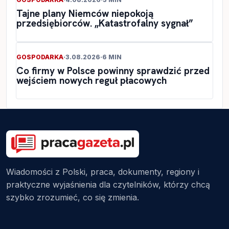
Tajne plany Niemców niepokoją
przedsiębiorców. „Katastrofalny sygnał”
GOSPODARKA
·
3.08.2026
·
6 MIN
Co firmy w Polsce powinny sprawdzić przed
wejściem nowych reguł płacowych
Wiadomości z Polski, praca, dokumenty, regiony i
praktyczne wyjaśnienia dla czytelników, którzy chcą
szybko zrozumieć, co się zmienia.