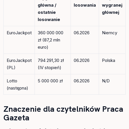
główna /
losowania
wygranej
ostatnie
głównej
losowanie
EuroJackpot
360 000 000
06.2026
Niemcy
zł (87,2 mln
euro)
EuroJackpot
794 291,30 zł
06.2026
Polska
(PL)
(IV stopień)
Lotto
5 000 000 zł
06.2026
N/D
(następna)
Znaczenie dla czytelników Praca
Gazeta