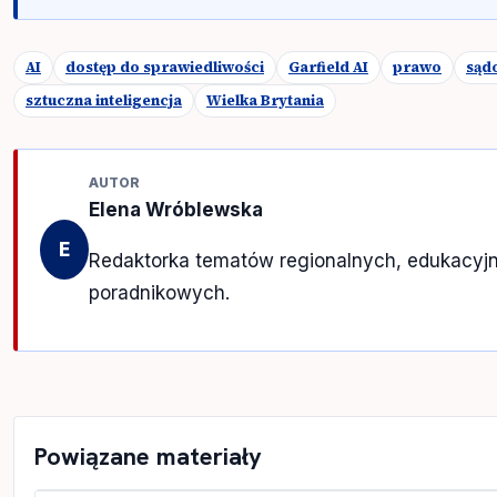
AI
dostęp do sprawiedliwości
Garfield AI
prawo
sąd
sztuczna inteligencja
Wielka Brytania
AUTOR
Elena Wróblewska
E
Redaktorka tematów regionalnych, edukacyjn
poradnikowych.
Powiązane materiały