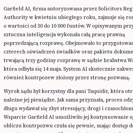
Garfield AI, firma autoryzowana przez Solicitors Reg
Authority w kwietniu ubiegłego roku, zajmuje się r
o wartości od 30 do 10 000 funtów. W opisywanym prz
sztuczna inteligencja wykonała całą pracę prawną
poprzedzającą rozprawę. Obejmowało to przygotowa
czterech oświadczeń świadków oraz pakietu dokum
trwającą trzy godziny rozprawę w sądzie hrabstwa 
która odbyła się 14 maja. System AI skutecznie zakw
również kontrpozew złożony przez stronę pozwaną.
Wyrok sądu był korzystny dla pani Taquidir, która ot
należne jej pieniądze. Jak sama przyznała, proces od
długu wydawał się zbyt stresujący, drogi i czasochłon
Wsparcie Garfield AI umożliwiło jej kontynuowanie s
obliczu kontrpozwu czuła się pewnie, mając dostęp d