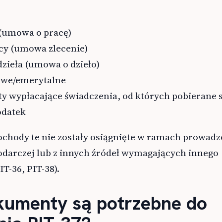
(umowa o pracę)
cy (umowa zlecenie)
ieła (umowa o dzieło)
owe/emerytalne
y wypłacające świadczenia, od których pobierane 
odatek
ochody te nie zostały osiągnięte w ramach prowadz
podarczej lub z innych źródeł wymagających innego
T-36, PIT-38).
kumenty są potrzebne do