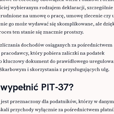
ęściej wybieranym rodzajem deklaracji, szczególnie
atrudnione na umowę o pracę, umowę zlecenie cz
ienie go może wydawać się skomplikowane, ale dzię
ces ten stanie się znacznie prostszy.
rozliczania dochodów osiąganych za pośrednictwem
p. pracodawcy, który pobiera zaliczki na podatek
to kluczowy dokument do prawidłowego uregulowa
Skarbowym i skorzystania z przysługujących ulg.
 wypełnić PIT-37?
 jest przeznaczony dla podatników, którzy w dany
ali przychody wyłącznie za pośrednictwem płatn