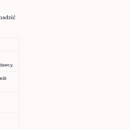
madzić
dawcy.
eśli