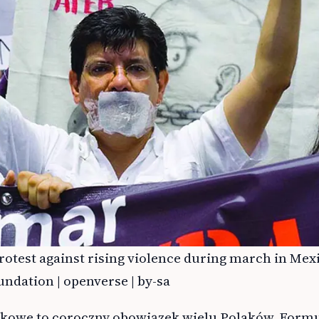
rotest against rising violence during march in Mexi
ndation | openverse | by-sa
tkowe to coroczny obowiązek wielu Polaków. Form