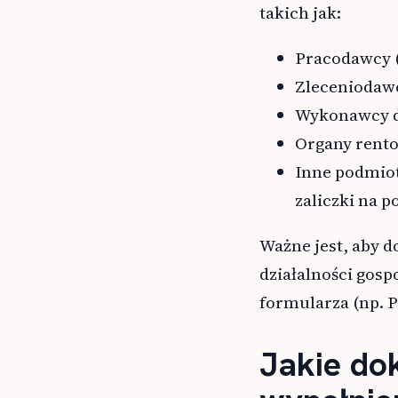
takich jak:
Pracodawcy 
Zleceniodaw
Wykonawcy dz
Organy rent
Inne podmiot
zaliczki na p
Ważne jest, aby d
działalności gos
formularza (np. PI
Jakie do