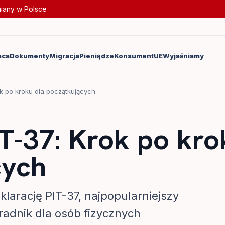
miany w Polsce
aca
Dokumenty
Migracja
Pieniądze
Konsument
UE
Wyjaśniamy
ok po kroku dla początkujących
T-37: Krok po kro
cych
larację PIT-37, najpopularniejszy
radnik dla osób fizycznych