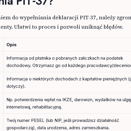
nia PIT-37?
iem do wypełniania deklaracji PIT-37, należy zgro
ty. Ułatwi to proces i pozwoli uniknąć błędów.
Opis
Informacja od płatnika o pobranych zaliczkach na podatek
dochodowy. Otrzymasz go od każdego pracodawcy/zlecenio
Informacja o niektórych dochodach z kapitałów pieniężnych (j
dotyczy).
Np. potwierdzenia wpłat na IKZE, darowizn, wydatków na ulgę
h
internetową, rehabilitacyjną.
Twój numer PESEL (lub NIP, jeśli prowadzisz działalność
gospodarczą), data urodzenia, adres zamieszkania.