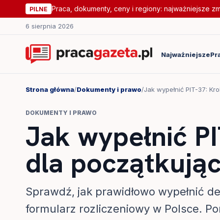
Praca, dokumenty, ceny i regiony: najważniejsze z
PILNE
6 sierpnia 2026
Najważniejsze
Pr
Strona główna
/
Dokumenty i prawo
/
Jak wypełnić PIT-37: Kr
DOKUMENTY I PRAWO
Jak wypełnić PI
dla początkują
Sprawdź, jak prawidłowo wypełnić dek
formularz rozliczeniowy w Polsce. Po