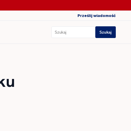
Prześlij wiadomość
Szukaj
Szukaj
ku