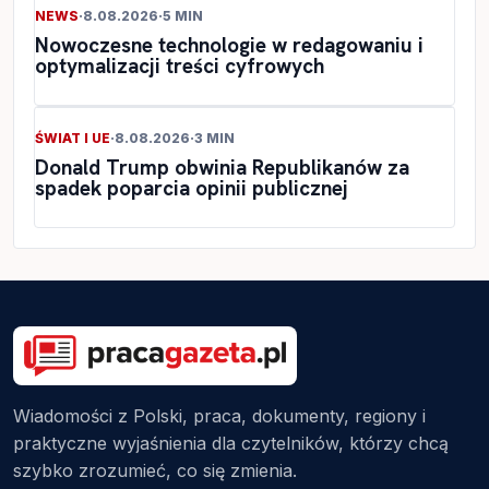
NEWS
·
8.08.2026
·
5 MIN
Nowoczesne technologie w redagowaniu i
optymalizacji treści cyfrowych
ŚWIAT I UE
·
8.08.2026
·
3 MIN
Donald Trump obwinia Republikanów za
spadek poparcia opinii publicznej
Wiadomości z Polski, praca, dokumenty, regiony i
praktyczne wyjaśnienia dla czytelników, którzy chcą
szybko zrozumieć, co się zmienia.