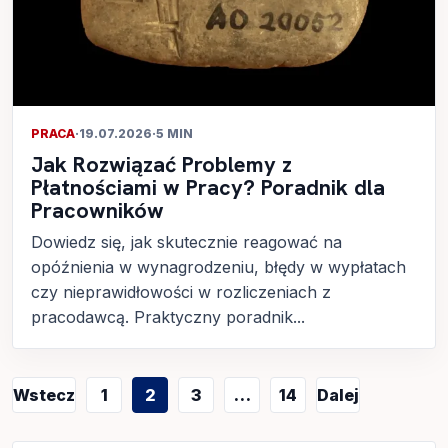
PRACA
·
19.07.2026
·
5 MIN
Jak Rozwiązać Problemy z
Płatnościami w Pracy? Poradnik dla
Pracowników
Dowiedz się, jak skutecznie reagować na
opóźnienia w wynagrodzeniu, błędy w wypłatach
czy nieprawidłowości w rozliczeniach z
pracodawcą. Praktyczny poradnik...
Stronicowanie
Wstecz
1
2
3
…
14
Dalej
wpisów